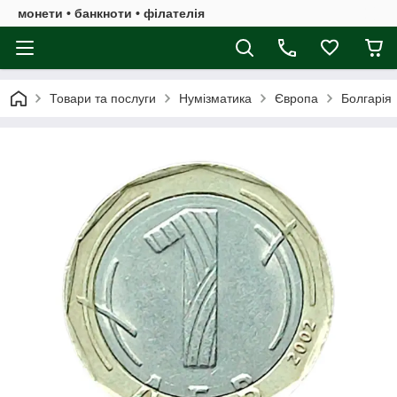
монети • банкноти • філателія
Товари та послуги
Нумізматика
Європа
Болгарія