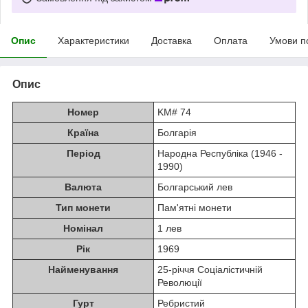
Опис
Характеристики
Доставка
Оплата
Умови п
Опис
Номер
KM# 74
Країна
Болгарія
Період
Народна Республіка (1946 -
1990)
Валюта
Болгарський лев
Тип монети
Пам'ятні монети
Номінал
1 лев
Рік
1969
Найменування
25-річчя Соціалістичній
Революції
Гурт
Ребристий