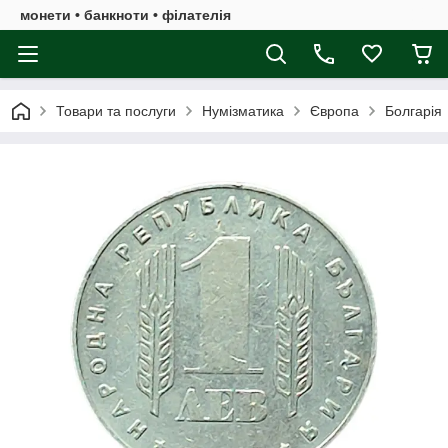
монети • банкноти • філателія
Товари та послуги
Нумізматика
Європа
Болгарія