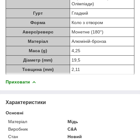
Олімпіади)
Гурт
Гладкий
Форма
Коло з отвором
Аверс/реверс
Монетне (180°)
Матеріал
Алюміній-бронза
Маса (g)
4,25
Діаметр (mm)
19,5
Товщина (mm)
2,11
Приховати
Характеристики
Основні
Матеріал
Мідь
Виробник
C&A
Стан
Новий