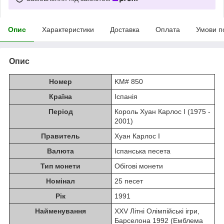
Опис
Характеристики
Доставка
Оплата
Умови п
Опис
Номер
KM# 850
Країна
Іспанія
Період
Король Хуан Карлос I (1975 -
2001)
Правитель
Хуан Карлос I
Валюта
Іспанська песета
Тип монети
Обігові монети
Номінал
25 песет
Рік
1991
Найменування
XXV Літні Олімпійські ігри,
Барселона 1992 (Емблема