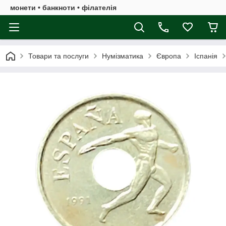
монети • банкноти • філателія
Товари та послуги
Нумізматика
Європа
Іспанія