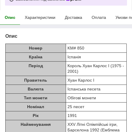
Опис
Характеристики
Доставка
Оплата
Умови п
Опис
Номер
KM# 850
Країна
Іспанія
Період
Король Хуан Карлос I (1975 -
2001)
Правитель
Хуан Карлос I
Валюта
Іспанська песета
Тип монети
Обігові монети
Номінал
25 песет
Рік
1991
Найменування
XXV Літні Олімпійські ігри,
Барселона 1992 (Емблема