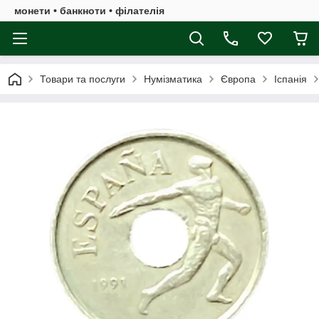
монети • банкноти • філателія
Товари та послуги
Нумізматика
Європа
Іспанія