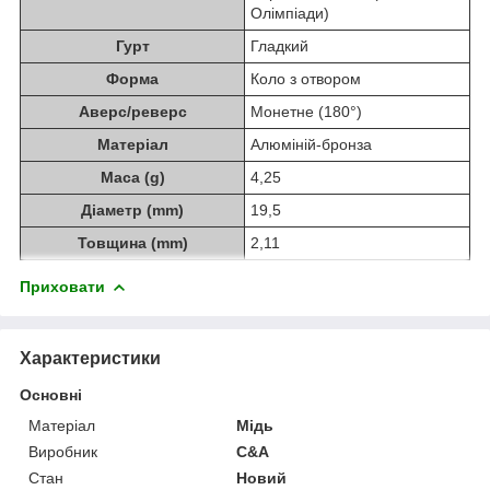
Олімпіади)
Гурт
Гладкий
Форма
Коло з отвором
Аверс/реверс
Монетне (180°)
Матеріал
Алюміній-бронза
Маса (g)
4,25
Діаметр (mm)
19,5
Товщина (mm)
2,11
Приховати
Характеристики
Основні
Матеріал
Мідь
Виробник
C&A
Стан
Новий