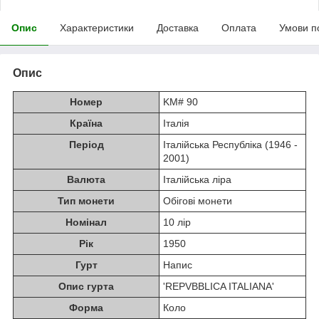
Опис
Характеристики
Доставка
Оплата
Умови п
Опис
Номер
KM# 90
Країна
Італія
Період
Італійська Республіка (1946 -
2001)
Валюта
Італійська ліра
Тип монети
Обігові монети
Номінал
10 лір
Рік
1950
Гурт
Напис
Опис гурта
'REPVBBLICA ITALIANA'
Форма
Коло