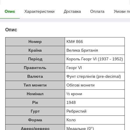
Опис
Характеристики
Доставка
Оплата
Умови п
Опис
Номер
KM# 866
Країна
Велика Британія
Період
Король Георг VI (1937 - 1952)
Правитель
Георг VI
Валюта
Фунт стерлінгів (pre-decimal)
Тип монети
Обігові монети
Номінал
½ крони
Рік
1948
Гурт
Ребристий
Форма
Коло
Аверс/реверс
Медальне (0°)