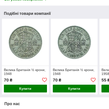
Подібні товари компанії
Велика Британія ½ крони,
Велика Британія ½ крони,
Вели
1948
1948
195
70
70
55
₴
₴
Купити
Купити
Про нас