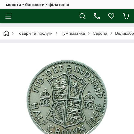
монети • банкноти • філателія
Товари та послуги
Нумізматика
Європа
Великобр