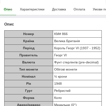
Опис
Характеристики
Доставка
Оплата
Умови п
Опис
Номер
KM# 866
Країна
Велика Британія
Період
Король Георг VI (1937 - 1952)
Правитель
Георг VI
Валюта
Фунт стерлінгів (pre-decimal)
Тип монети
Обігові монети
Номінал
½ крони
Рік
1948
Гурт
Ребристий
Форма
Коло
Аверс/реверс
Медальне (0°)