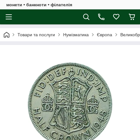
монети • банкноти • філателія
Товари та послуги
Нумізматика
Європа
Великобр