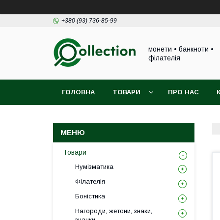
+380 (93) 736-85-99
монети • банкноти •
філателія
ГОЛОВНА
ТОВАРИ
ПРО НАС
Товари
Нумізматика
Філателія
Боністика
Нагороди, жетони, знаки,
значки