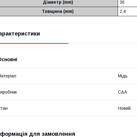
Діаметр (mm)
30
Товщина (mm)
2,4
арактеристики
Основні
атеріал
Мідь
иробник
C&A
Стан
Новий
нформація для замовлення