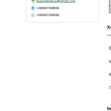
masmelnukov@gmail.com
+380937368599
+380937368599
Х
М
В
І