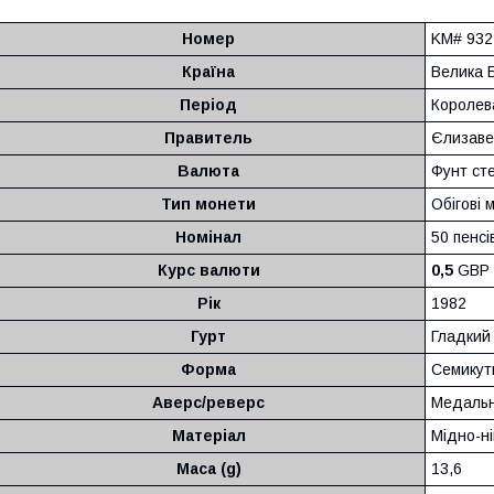
Номер
KM# 932
Країна
Велика 
Період
Королева
Правитель
Єлизавет
Валюта
Фунт сте
Тип монети
Обігові 
Номінал
50 пенсі
Курс валюти
0,5
GBP
Рік
1982
Гурт
Гладкий
Форма
Семикут
Аверс/реверс
Медальн
Матеріал
Мідно-н
Маса (g)
13,6