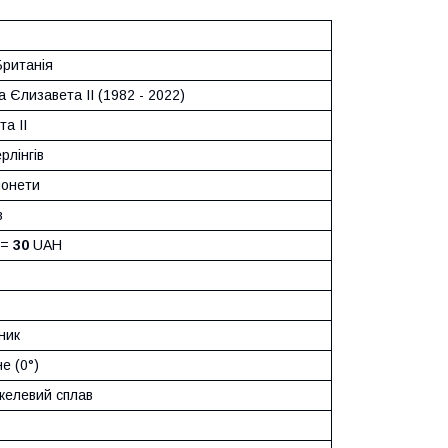
Британія
 Єлизавета II (1982 - 2022)
а II
рлінгів
монети
в
 =
30
UAH
ник
е (0°)
ікелевий сплав