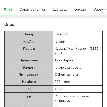
Опис
Характеристики
Доставка
Оплата
Умови п
Опис
Номер
KM# 829
Країна
Іспанія
Період
Король Хуан Карлос I (1975 -
2001)
Правитель
Хуан Карлос I
Валюта
Іспанська песета
Тип монети
Обігові монети
Номінал
200 песет
Рік
1988
Гурт
Ребристий з гладкими
ділянками