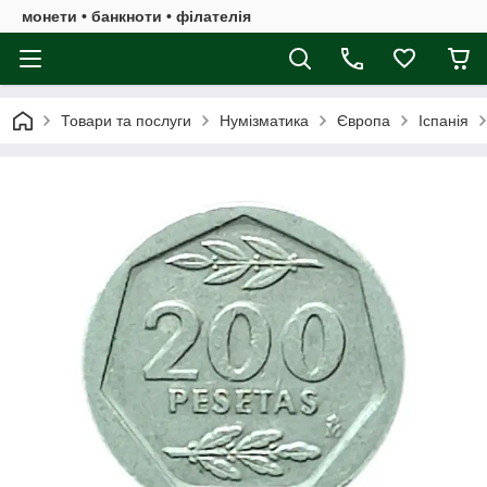
монети • банкноти • філателія
Товари та послуги
Нумізматика
Європа
Іспанія