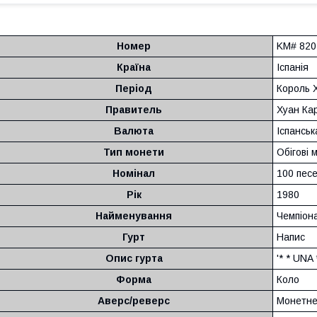
Номер
KM# 820
Країна
Іспанія
Період
Король Х
Правитель
Хуан Кар
Валюта
Іспанськ
Тип монети
Обігові 
Номінал
100 пес
Рік
1980
Найменування
Чемпіона
Гурт
Напис
Опис гурта
'* * UNA
Форма
Коло
Аверс/реверс
Монетне