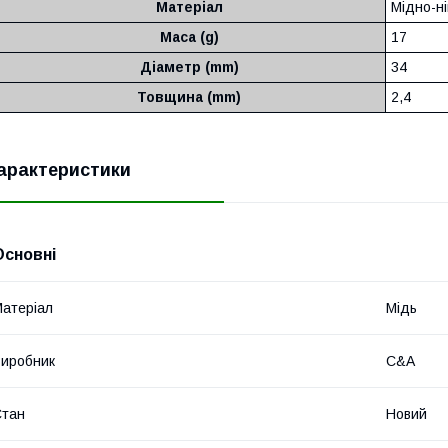
Матеріал
Мідно-н
Маса (g)
17
Діаметр (mm)
34
Товщина (mm)
2,4
арактеристики
Основні
атеріал
Мідь
иробник
C&A
Стан
Новий