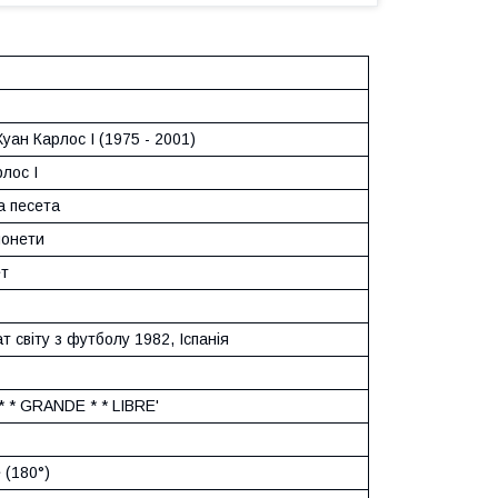
уан Карлос I (1975 - 2001)
лос I
а песета
монети
ет
т світу з футболу 1982, Іспанія
 * * GRANDE * * LIBRE'
 (180°)