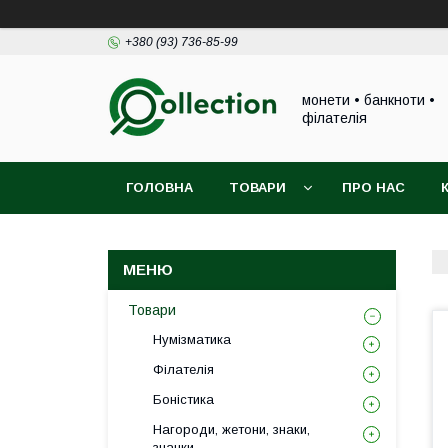
+380 (93) 736-85-99
монети • банкноти •
філателія
ГОЛОВНА
ТОВАРИ
ПРО НАС
Товари
Нумізматика
Філателія
Боністика
Нагороди, жетони, знаки,
значки