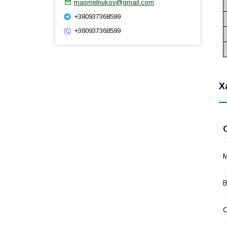
masmelnukov@gmail.com
+380937368599
+380937368599
Х
М
В