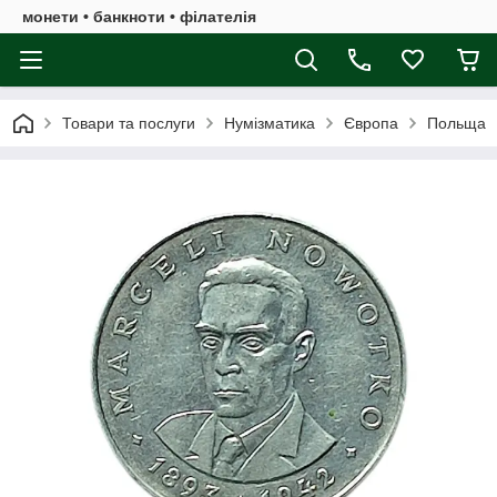
монети • банкноти • філателія
Товари та послуги
Нумізматика
Європа
Польща