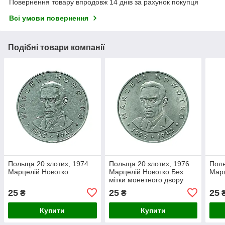
Повернення товару впродовж 14 днів за рахунок покупця
Всі умови повернення
Подібні товари компанії
Польща 20 злотих, 1974
Польща 20 злотих, 1976
Поль
Марцелій Новотко
Марцелій Новотко Без
Марц
мітки монетного двору
25
25
25
₴
₴
Купити
Купити