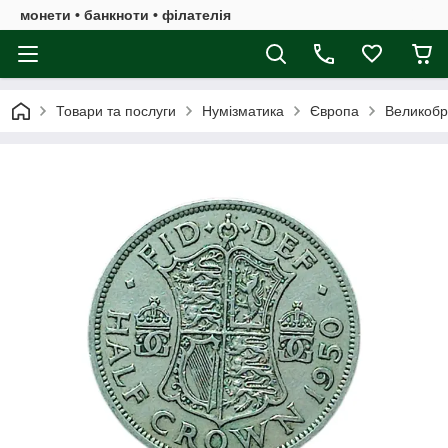
монети • банкноти • філателія
Товари та послуги
Нумізматика
Європа
Великобр