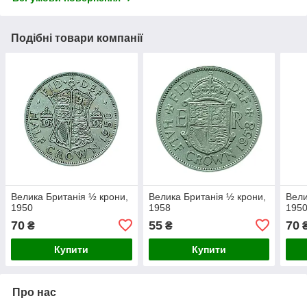
Подібні товари компанії
Велика Британія ½ крони,
Велика Британія ½ крони,
Вели
1950
1958
195
70
55
70
₴
₴
Купити
Купити
Про нас