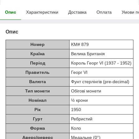
Опис
Характеристики
Доставка
Оплата
Умови п
Опис
Номер
KM# 879
Країна
Велика Британія
Період
Король Георг VI (1937 - 1952)
Правитель
Георг VI
Валюта
Фунт стерлінгів (pre-decimal)
Тип монети
Обігові монети
Номінал
½ крони
Рік
1950
Гурт
Ребристий
Форма
Коло
Аверс/реверс
Медальне (0°)