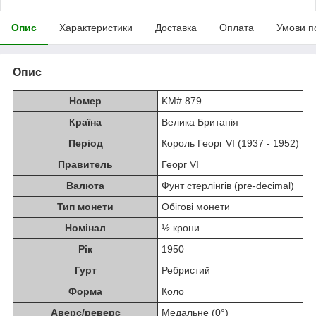
Опис
Характеристики
Доставка
Оплата
Умови п
Опис
Номер
KM# 879
Країна
Велика Британія
Період
Король Георг VI (1937 - 1952)
Правитель
Георг VI
Валюта
Фунт стерлінгів (pre-decimal)
Тип монети
Обігові монети
Номінал
½ крони
Рік
1950
Гурт
Ребристий
Форма
Коло
Аверс/реверс
Медальне (0°)