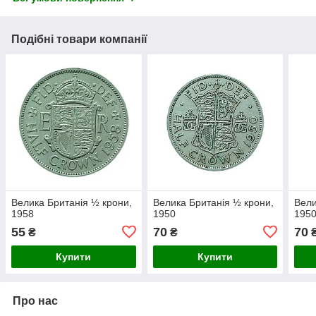
Подібні товари компанії
Велика Британія ½ крони,
Велика Британія ½ крони,
Вели
1958
1950
195
55
70
70
₴
₴
Купити
Купити
Про нас