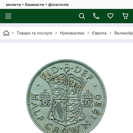
монети • банкноти • філателія
Товари та послуги
Нумізматика
Європа
Великобр